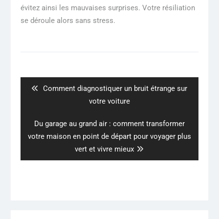
évitez ainsi les mauvaises surprises. Votre résiliation
se déroule alors sans stress.
Navigation
de
l’article
Previous
Comment diagnostiquer un bruit étrange sur
post:
votre voiture
Next
Du garage au grand air : comment transformer
post:
votre maison en point de départ pour voyager plus
vert et vivre mieux