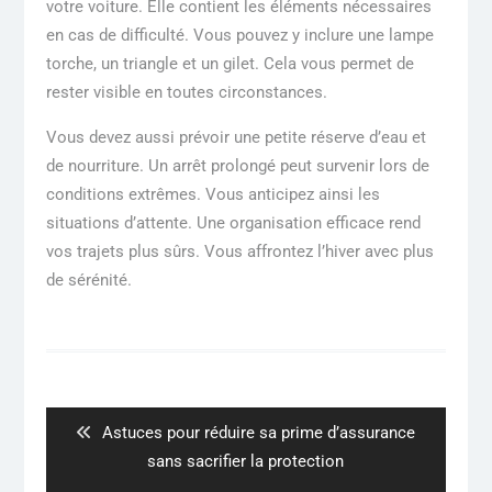
votre voiture. Elle contient les éléments nécessaires
en cas de difficulté. Vous pouvez y inclure une lampe
torche, un triangle et un gilet. Cela vous permet de
rester visible en toutes circonstances.
Vous devez aussi prévoir une petite réserve d’eau et
de nourriture. Un arrêt prolongé peut survenir lors de
conditions extrêmes. Vous anticipez ainsi les
situations d’attente. Une organisation efficace rend
vos trajets plus sûrs. Vous affrontez l’hiver avec plus
de sérénité.
Navigation
de
l’article
Previous
Astuces pour réduire sa prime d’assurance
post:
sans sacrifier la protection